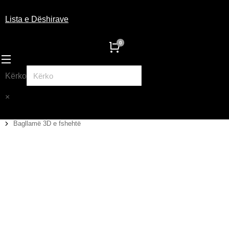
Lista e Dëshirave
Kërko
×
Bagllamë 3D e fshehtë
You are here: