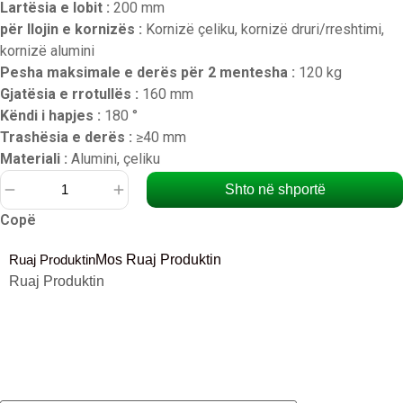
Lartësia e lobit :
200 mm
për llojin e kornizës :
Kornizë çeliku, kornizë druri/rreshtimi,
kornizë alumini
Pesha maksimale e derës për 2 mentesha :
120 kg
Gjatësia e rrotullës :
160 mm
Këndi i hapjes :
180 °
Trashësia e derës :
≥40 mm
Materiali :
Alumini, çeliku
Shto në shportë
Sasi
Copë
Bagllamë
3D
Ruaj Produktin
Mos Ruaj Produktin
e
Ruaj Produktin
fshehtë