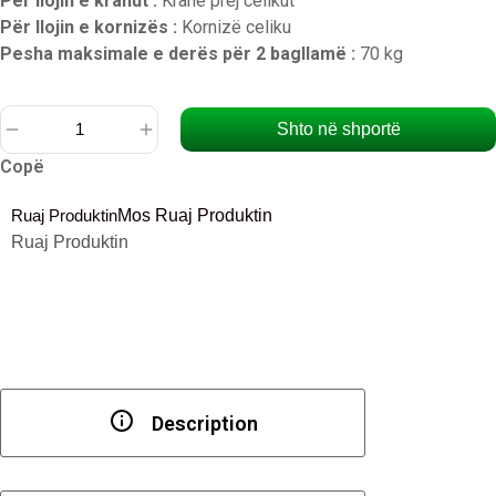
Për llojin e krahut :
Krahë prej celikut
Për llojin e kornizës :
Kornizë celiku
Pesha maksimale e derës për 2 bagllamë :
70 kg
Shto në shportë
Sasi
Copë
Bagllamë
dere
Ruaj Produktin
Mos Ruaj Produktin
pjesa
Ruaj Produktin
femërore
për
dyer
me
fallcë
(70
kg
Description
për
2
copë)