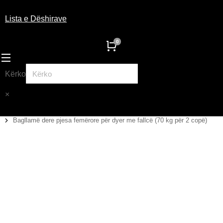
Lista e Dëshirave
Kërko
×
Bagllamë dere pjesa femërore për dyer me fallcë (70 kg për 2 copë)
You are here: