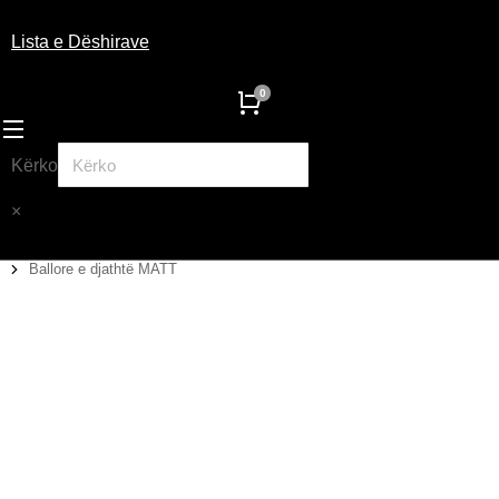
Lista e Dëshirave
Kërko
×
Ballore e djathtë MATT
You are here: