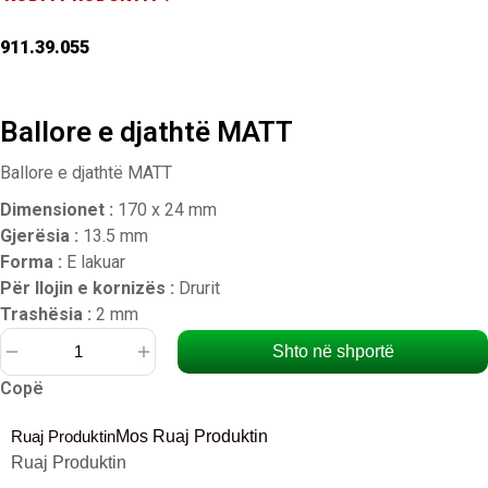
911.39.055
Ballore e djathtë MATT
Ballore e djathtë MATT
Dimensionet :
170 x 24 mm
Gjerësia :
13.5 mm
Forma
:
E lakuar
Për llojin e kornizës :
Drurit
Trashësia :
2 mm
Shto në shportë
Sasi
Copë
Ballore
e
Ruaj Produktin
Mos Ruaj Produktin
djathtë
Ruaj Produktin
MATT