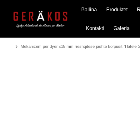
Ballina
Produktet
R
Kontakti
Galeria
Mekanizëm për dyer ≤19 mm rrëshqitëse jashtë korpusit “Häfele S
You are here: