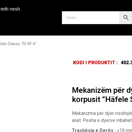
reth nesh
lido Classic 70 VF A”
KODI I PRODUKTIT :
402.
Mekanizëm për dy
korpusit “Häfele 
Mekanizma për dyer rrëshqitës
anët. Pesha e dyerve mbahet 
Trashësia e Derës :
≤19 m