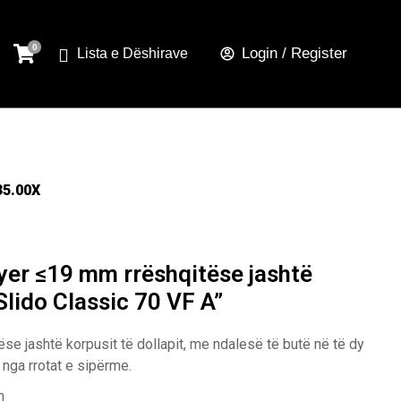
Login / Register
Lista e Dëshirave
35.00X
er ≤19 mm rrëshqitëse jashtë
Slido Classic 70 VF A”
e jashtë korpusit të dollapit, me ndalesë të butë në të dy
nga rrotat e sipërme.
m