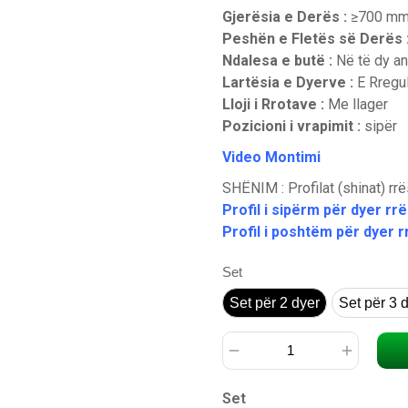
Gjerësia e Derës :
≥700 m
Peshën e Fletës së Derës 
Ndalesa e butë :
Në të dy an
Lartësia e Dyerve :
E Rregu
Lloji i Rrotave :
Me llager
Pozicioni i vrapimit :
sipër
Video Montimi
SHËNIM : Profilat (shinat) rr
Profil i sipërm për dyer rr
Profil i poshtëm për dyer 
Set
Set për 2 dyer
Set për 2 dyer
Set për 3 
Set për 3 dyer
Set