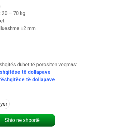
m
:
20 – 70 kg
ët
llueshme ±2 mm
ëshqitës duhet të porositen veqmas:
ëshqitëse të dollapave
rrëshqitëse të dollapave
dyer
Shto në shportë