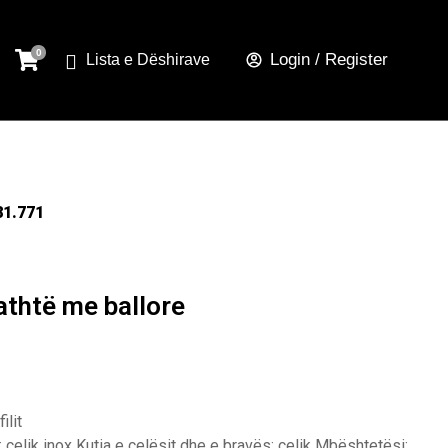
Login / Register
Lista e Dëshirave
81.771
athtë me ballore
ilit
çelik inox Kutia e çelësit dhe e bravës: çelik Mbështetësi: