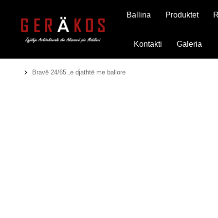
Ballina
Produktet
R
Kontakti
Galeria
Bravë 24/65 ,e djathtë me ballore
You are here: