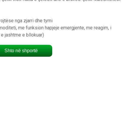
jtëse nga zjarri dhe tymi
oditeti, me funksion hapjeje emergjente, me reagim, i
 e jashtme e bllokuar)
Shto në shportë