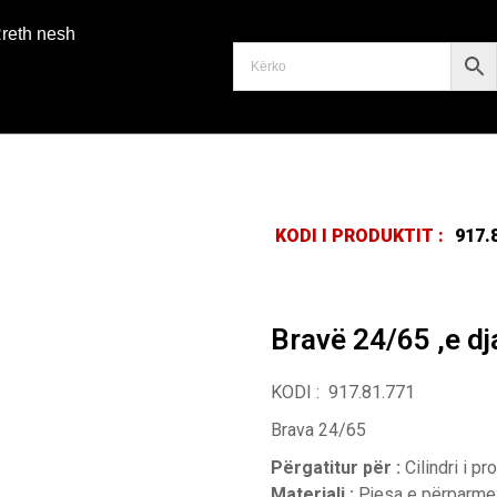
reth nesh
KODI I PRODUKTIT :
917.
Bravë 24/65 ,e dj
KODI : 917.81.771
Brava 24/65
Përgatitur për :
Cilindri i prof
Materiali :
Pjesa e përparme: 