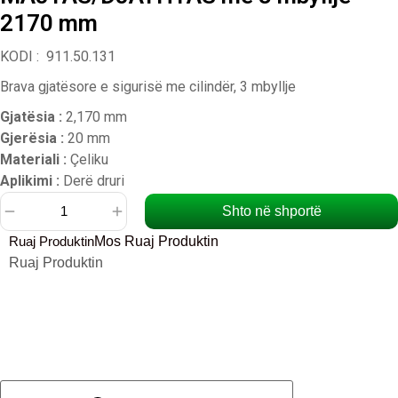
2170 mm
KODI : 911.50.131
Brava gjatësore e sigurisë me cilindër, 3 mbyllje
Gjatësia :
2,170 mm
Gjerësia :
20 mm
Materiali :
Çeliku
Aplikimi :
Derë druri
Shto në shportë
Sasi
Ruaj Produktin
Mos Ruaj Produktin
Bravë
Ruaj Produktin
gjatësore
e
sigurisë
me
cilindër,
MAJTAS/DJATHTAS
me