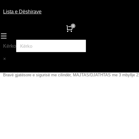
Lista e Dëshirave
Kërko
×
Bravë gjatësore e sigurisë me cilindër, MAJTAS/DJATHTAS me 3 mbyllje
You are here: