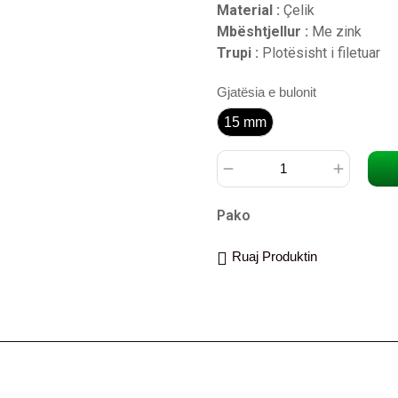
Material :
Çelik
Mbështjellur :
Me zink
Trupi :
Plotësisht i filetuar
Gjatësia e bulonit
15 mm
15 mm
Pako
Ruaj Produktin