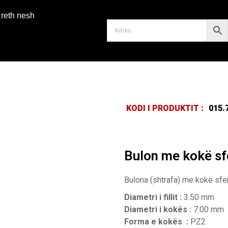
reth nesh
KODI I PRODUKTIT :
015.
Bulon me kokë sf
Bulona (shtrafa) me kokë sfe
Diametri i fillit :
3.50 mm
Diametri i kokës :
7.00 mm
Forma e kokës :
PZ2