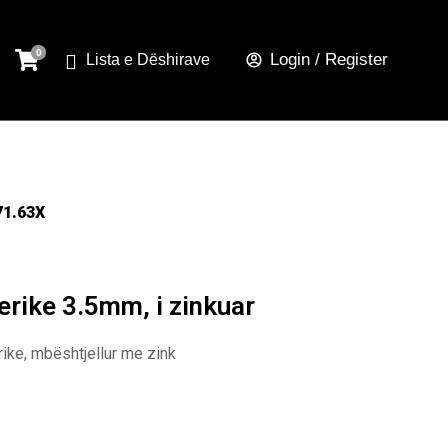
Login / Register
Lista e Dëshirave
71.63X
erike 3.5mm, i zinkuar
rike, mbështjellur me zink