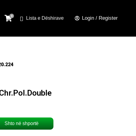
Login / Register
Lista e Dëshirave
20.224
Chr.Pol.Double
Shto në shportë