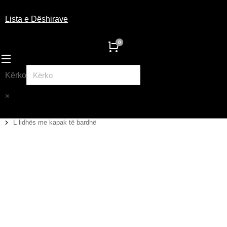
Lista e Dëshirave
Kërko
×
L lidhës me kapak të bardhë
You are here: