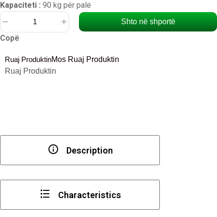
Kapaciteti :
90 kg për palë
Shto në shportë
Sasi
Copë
L
lidhës
Ruaj Produktin
Mos Ruaj Produktin
me
Ruaj Produktin
kapak
të
bardhë
Description
Characteristics