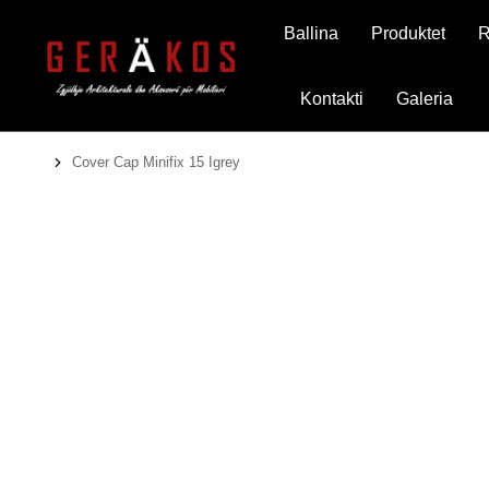
Ballina
Produktet
R
Kontakti
Galeria
Cover Cap Minifix 15 Igrey
You are here: