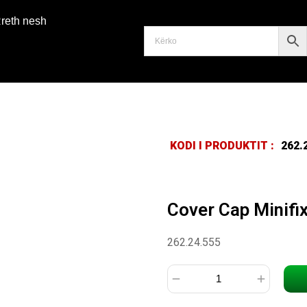
reth nesh
KODI I PRODUKTIT :
262.
Cover Cap Minifix
262.24.555