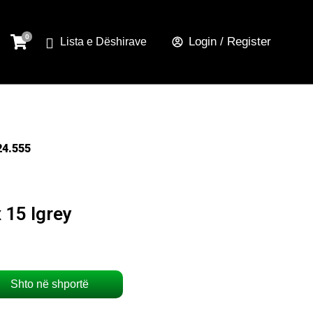
Login / Register
Lista e Dëshirave
24.555
 15 Igrey
Shto në shportë