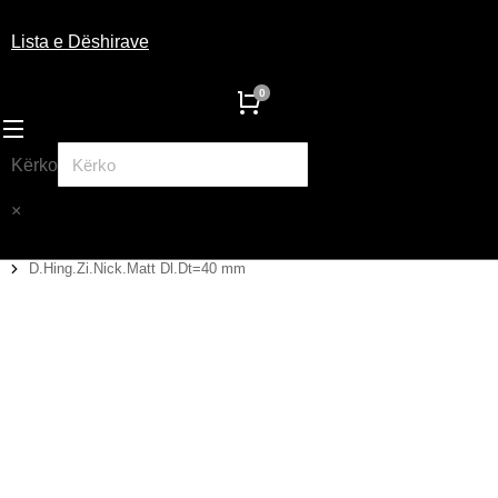
Lista e Dëshirave
Kërko
×
D.Hing.Zi.Nick.Matt Dl.Dt=40 mm
You are here: