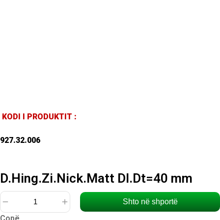
KODI I PRODUKTIT :
927.32.006
D.Hing.Zi.Nick.Matt Dl.Dt=40 mm
Shto në shportë
Sasi
Copë
D.Hing.Zi.Nick.Matt