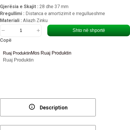
Gjerësia e Skajit :
28 dhe 37 mm
Rregullimi :
Distanca e amortizimit e rregullueshme
Materiali :
Aliazh Zinku
Shto në shportë
Sasi
Copë
Mekanizëm
shtesë
Ruaj Produktin
Mos Ruaj Produktin
me
Ruaj Produktin
mbyllje
të
butë
Description