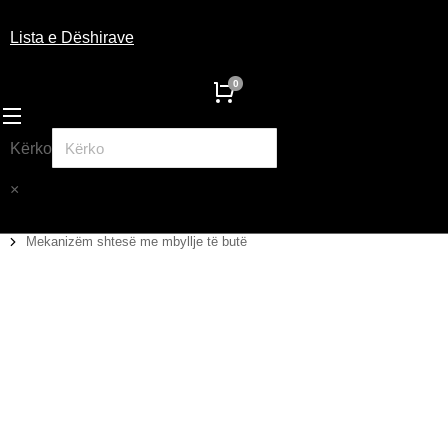
Lista e Dëshirave
Kërko
×
Mekanizëm shtesë me mbyllje të butë
You are here: