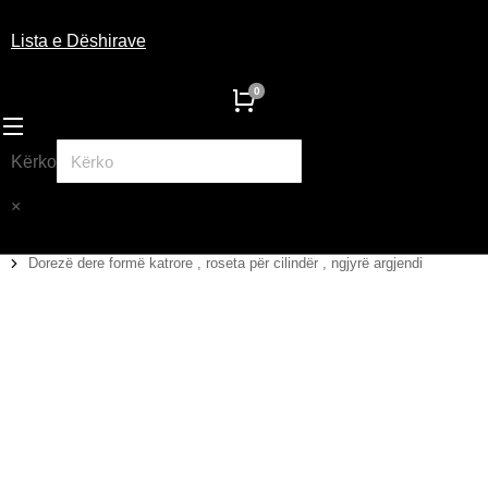
Lista e Dëshirave
Kërko
×
Dorezë dere formë katrore , roseta për cilindër , ngjyrë argjendi
You are here: