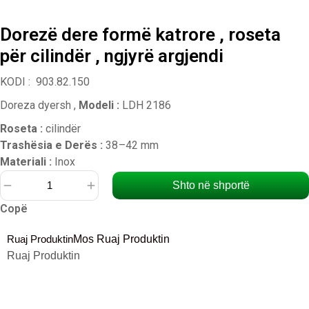
Dorezë dere formë katrore , roseta
për cilindër , ngjyrë argjendi
KODI : 903.82.150
Doreza dyersh ,
Modeli :
LDH 2186
Roseta :
cilindër
Trashësia e Derës :
38 –42 mm
Materiali :
Inox
Shto në shportë
Sasi
Copë
Dorezë
dere
Ruaj Produktin
Mos Ruaj Produktin
formë
Ruaj Produktin
katrore
,
roseta