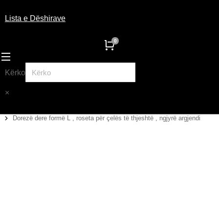
Lista e Dëshirave
Kërko
×
Dorezë dere formë L , roseta për çelës të thjeshtë , ngjyrë argjendi
You are here: