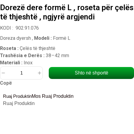
Dorezë dere formë L , roseta për çelës
të thjeshtë , ngjyrë argjendi
KODI : 902.91.076
Doreza dyersh ,
Modeli :
Formë L
Roseta :
Çelës të thjeshtë
Trashësia e Derës :
38 – 42 mm
Materiali :
Inox
Shto në shportë
Sasi
Copë
Dorezë
dere
Ruaj Produktin
Mos Ruaj Produktin
formë
Ruaj Produktin
L
,
roseta
për
çelës