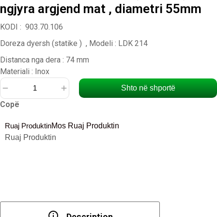
ngjyra argjend mat , diametri 55mm
KODI : 903.70.106
Doreza dyersh (statike ) , Modeli : LDK 214
Distanca nga dera : 74 mm
Materiali : Inox
Shto në shportë
Sasi
Copë
Dorezë
dere
Ruaj Produktin
Mos Ruaj Produktin
rrotulluese
Ruaj Produktin
,sferike
,
ngjyra
argjend
mat
,
diametri
Description