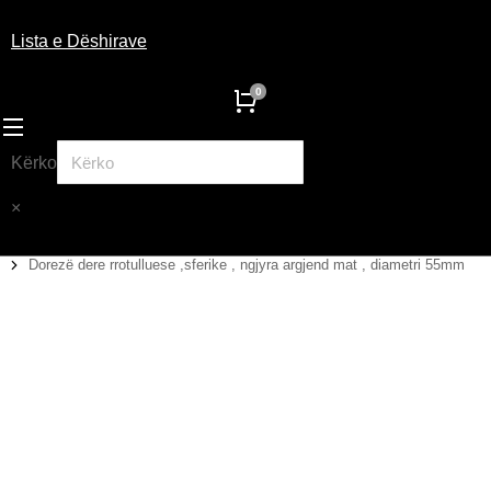
Lista e Dëshirave
Kërko
×
Dorezë dere rrotulluese ,sferike , ngjyra argjend mat , diametri 55mm
You are here: