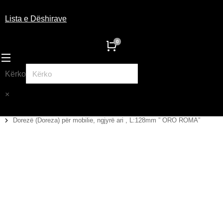
Lista e Dëshirave
Kërko
×
Dorezë (Doreza) për mobilie, ngjyrë ari , L:128mm ” ORO ROMA”
You are here: