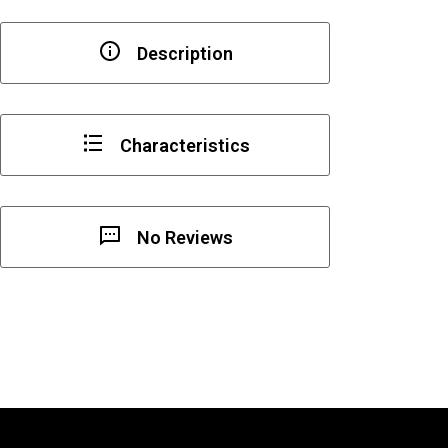
”
ORO
Description
ROMA”
Characteristics
No Reviews