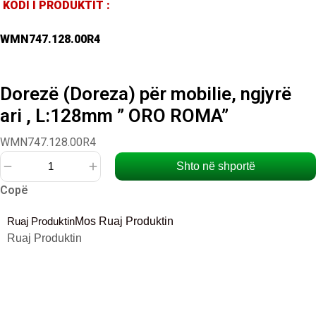
KODI I PRODUKTIT :
WMN747.128.00R4
Dorezë (Doreza) për mobilie, ngjyrë
ari , L:128mm ” ORO ROMA”
WMN747.128.00R4
Shto në shportë
Sasi
Copë
Dorezë
(Doreza)
Ruaj Produktin
Mos Ruaj Produktin
për
Ruaj Produktin
mobilie,
ngjyrë
ari
,
L:128mm