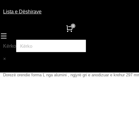
Lista e Dëshirave
Kërko
×
Dorezë orendie forma L nga alumini , ngjyrë gri e anodizuar e krehur 297 m
You are here: