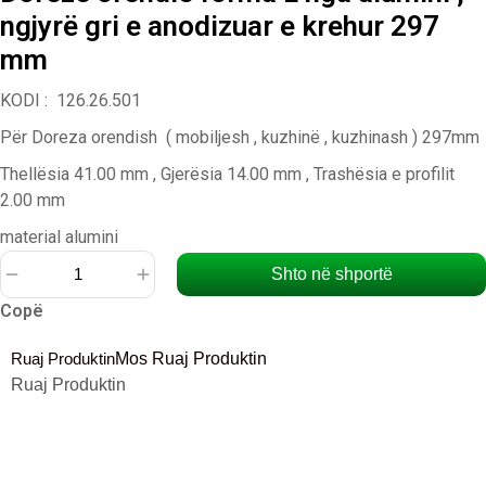
ngjyrë gri e anodizuar e krehur 297
mm
KODI : 126.26.501
Për Doreza orendish ( mobiljesh , kuzhinë , kuzhinash ) 297mm
Thellësia 41.00 mm , Gjerësia 14.00 mm , Trashësia e profilit
2.00 mm
material alumini
Shto në shportë
Sasi
Copë
Dorezë
orendie
Ruaj Produktin
Mos Ruaj Produktin
forma
Ruaj Produktin
L
nga
alumini
,