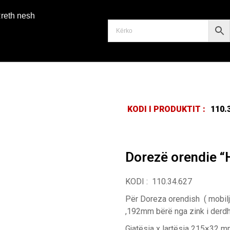
reth nesh
KODI I PRODUKTIT :
110.
Dorezë orendie 
KODI : 110.34.627
Për Doreza orendish ( mobil
,192mm bërë nga zink i derdhu
Gjatësia x lartësia 215×32 