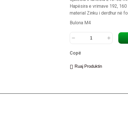
Hapësira e vrimave 192, 16
material Zinku i derdhur në for
Bulona M4
Copë
Ruaj Produktin