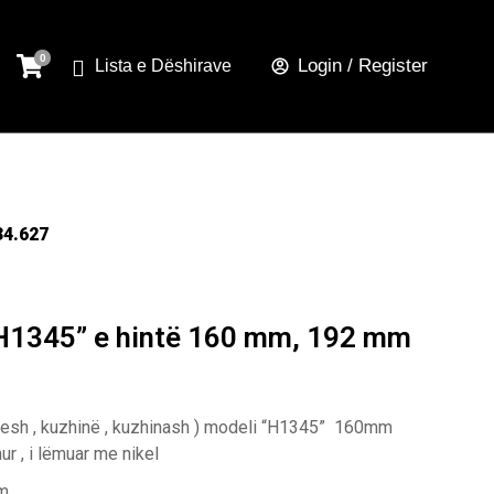
Login / Register
Lista e Dëshirave
34.627
“H1345” e hintë 160 mm, 192 mm
jesh , kuzhinë , kuzhinash ) modeli “H1345” 160mm
r , i lëmuar me nikel
mm