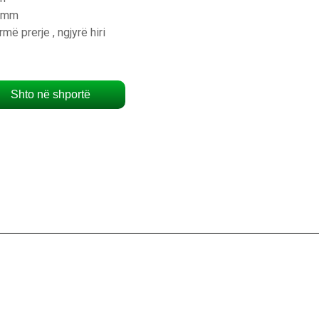
0 mm
më prerje , ngjyrë hiri
Shto në shportë