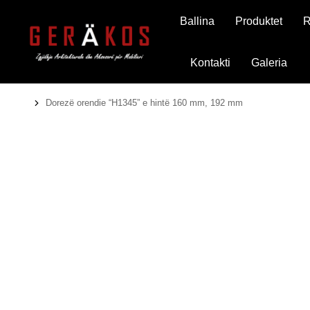
Ballina
Produktet
R
Kontakti
Galeria
Dorezë orendie “H1345” e hintë 160 mm, 192 mm
You are here: