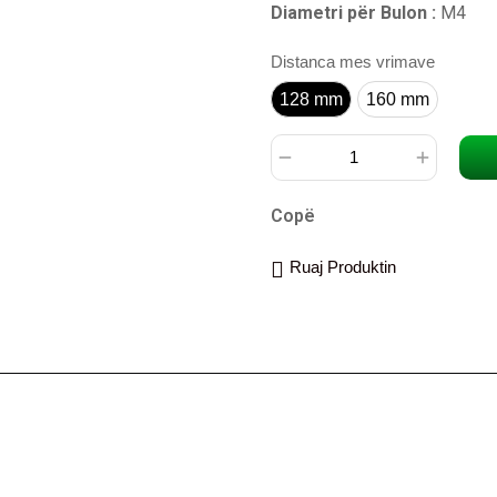
Diametri për Bulon :
M4
Distanca mes vrimave
128 mm
128 mm
160 mm
160 mm
Copë
Ruaj Produktin