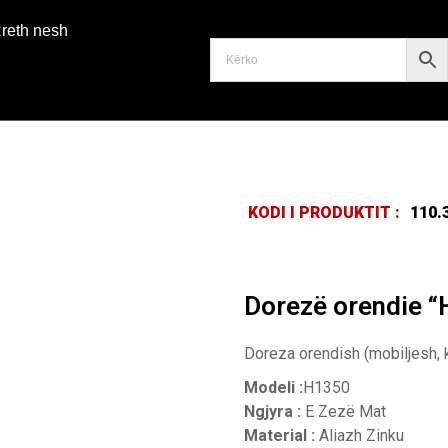
reth nesh
KODI I PRODUKTIT :
110.
Dorezë orendie “
Doreza orendish (mobiljesh, 
Modeli :
H1350
Ngjyra :
E Zezë Mat
Material :
Aliazh Zinku