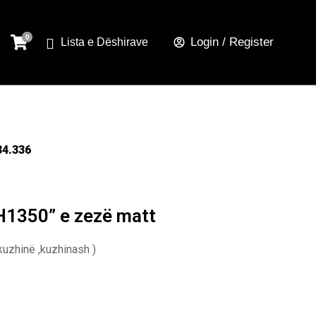
Login / Register
Lista e Dëshirave
34.336
H1350” e zezë matt
kuzhinë ,kuzhinash )