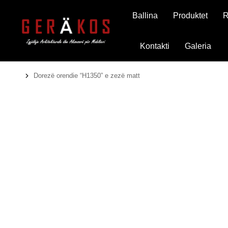
Ballina
Produktet
R
Kontakti
Galeria
Dorezë orendie “H1350” e zezë matt
You are here: