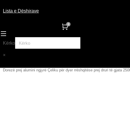
Lista e Dëshirave
Kërko
×
Dorezë prej alumini ngjyrë Çeliku për dyer rrëshqitëse prej druri të gjata 2
You are here: