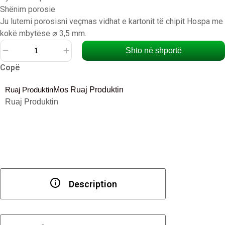
Shënim porosie
Ju lutemi porosisni veçmas vidhat e kartonit të chipit Hospa me
kokë mbytëse ⌀ 3,5 mm.
Shto në shportë
Sasi
Copë
Dorezë
prej
Ruaj Produktin
Mos Ruaj Produktin
alumini
Ruaj Produktin
ngjyrë
Çeliku
për
dyer
rrëshqitëse
prej
druri
Description
të
gjata
2500