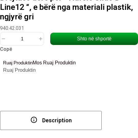
Line12 “, e bërë nga materiali plastik,
ngjyrë gri
940.42.031
Shto në shportë
Sasi
Copë
Drejtues
dere
Ruaj Produktin
Mos Ruaj Produktin
për
Ruaj Produktin
"
Häfele
Slido
D-
Line12
",
e
Description
bërë
nga