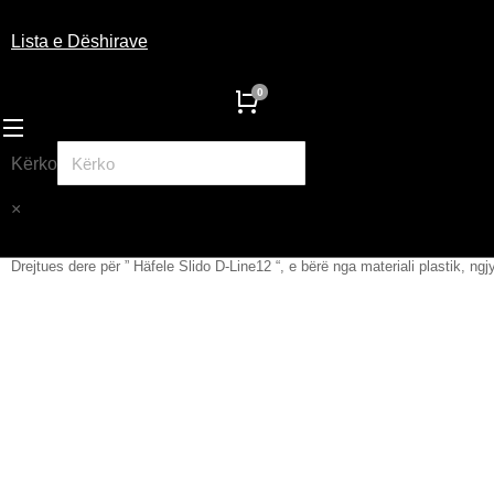
Lista e Dëshirave
Kërko
×
Drejtues dere për ” Häfele Slido D-Line12 “, e bërë nga materiali plastik, ngjy
You are here: