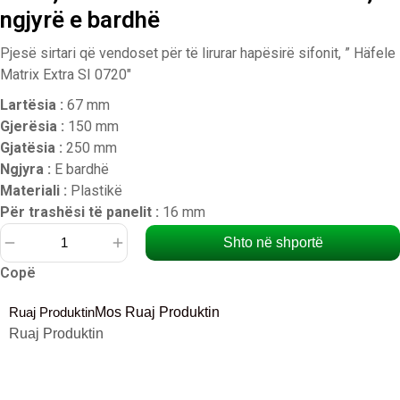
ngjyrë e bardhë
Pjesë sirtari që vendoset për të lirurar hapësirë sifonit, ” Häfele
Matrix Extra SI 0720″
Lartësia :
67 mm
Gjerësia :
150 mm
Gjatësia :
250 mm
Ngjyra :
E bardhë
Materiali :
Plastikë
Për trashësi të panelit :
16 mm
Shto në shportë
Sasi
Copë
Pjesë
sirtari
Ruaj Produktin
Mos Ruaj Produktin
67
Ruaj Produktin
mm,
hapësirë
për