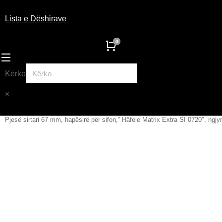
Lista e Dëshirave
Kërko
×
Pjesë sirtari 67 mm, hapësirë për sifon,” Häfele Matrix Extra SI 0720″, ngjy
You are here: