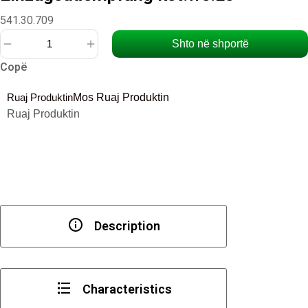
541.30.709
Shto në shportë
Sasi
Copë
Einzugsdaempfung
kst.we.Ls
Ruaj Produktin
Mos Ruaj Produktin
Ruaj Produktin
Description
Characteristics