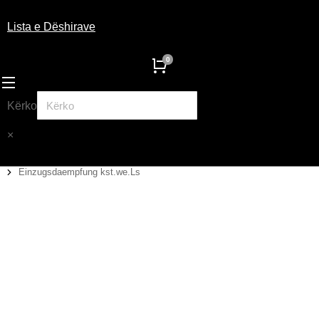
Lista e Dëshirave
Kërko
×
Einzugsdaempfung kst.we.Ls
You are here: