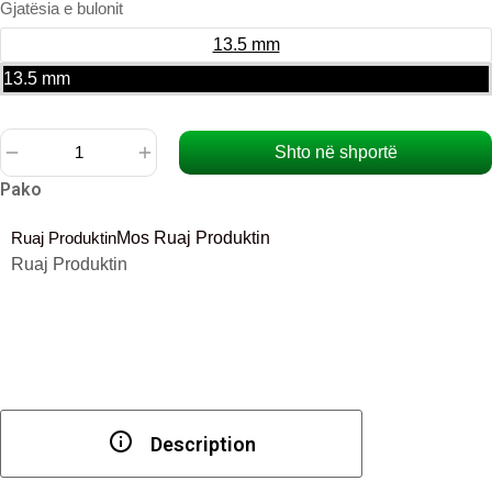
Gjatësia e bulonit
13.5 mm
13.5 mm
Shto në shportë
Sasi
Pako
Euro
Bulon
Ruaj Produktin
Mos Ruaj Produktin
4.2mm,
Ruaj Produktin
i
zinkuar
Description