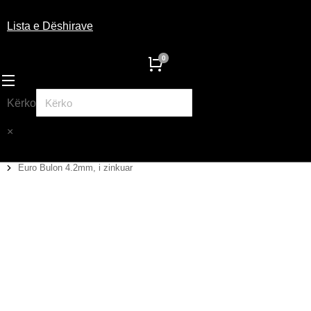
Lista e Dëshirave
Kërko
×
Euro Bulon 4.2mm, i zinkuar
You are here: