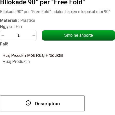
Bllokadë 90° për “Free Fold”
Bllokadë 90° për “Free Fold”, ndalon hapjen e kapakut mbi 90°
Materiali :
Plastikë
Ngjyra :
Hiri
Shto në shportë
Sasi
Palë
Bllokadë
90°
Ruaj Produktin
Mos Ruaj Produktin
për
Ruaj Produktin
"Free
Fold"
Description