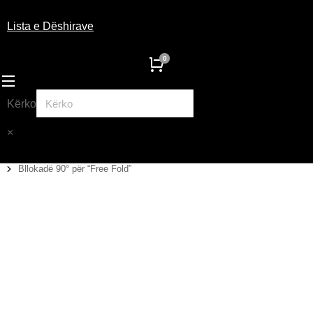
Lista e Dëshirave
Kërko
×
Bllokadë 90° për “Free Fold”
You are here: