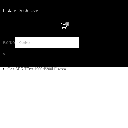
Lista e Dëshirave
Kërko
×
Gas SPR.TEns.1900N/200H/14mm
You are here: