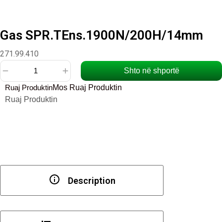
Gas SPR.TEns.1900N/200H/14mm
271.99.410
Shto në shportë
Sasi
Ruaj Produktin
Mos Ruaj Produktin
Gas
Ruaj Produktin
SPR.TEns.1900N/200H/14mm
Description