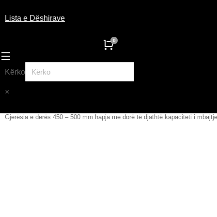
Lista e Dëshirave
Kërko
×
Gjerësia e derës 450 – 500 mm hapja me dorë të djathtë kapaciteti i mbajtj
You are here: