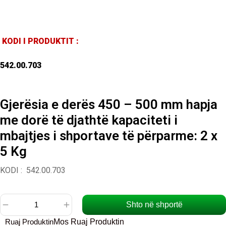
KODI I PRODUKTIT :
542.00.703
Gjerësia e derës 450 – 500 mm hapja
me dorë të djathtë kapaciteti i
mbajtjes i shportave të përparme: 2 x
5 Kg
KODI : 542.00.703
Shto në shportë
Sasi
Ruaj Produktin
Mos Ruaj Produktin
Gjerësia