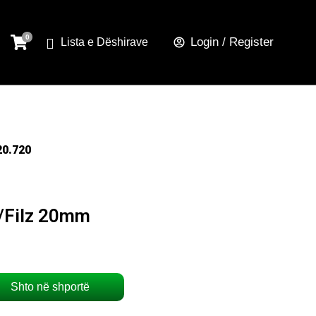
Login / Register
Lista e Dëshirave
20.720
r/Filz 20mm
Shto në shportë