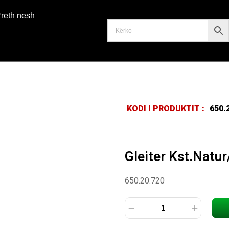
reth nesh
KODI I PRODUKTIT :
650.
Gleiter Kst.Natu
650.20.720