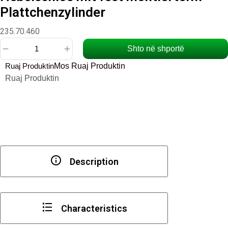
Plattchenzylinder
235.70.460
Shto në shportë
Sasi
Ruaj Produktin
Mos Ruaj Produktin
Hebelschlos
Ruaj Produktin
mit
fest
montierterm
Plattchenzylinder
Description
Characteristics