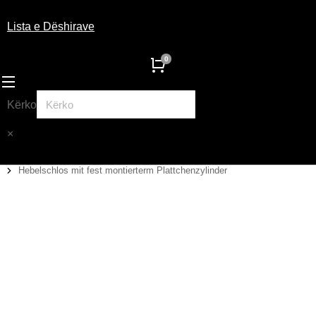
Lista e Dëshirave
Kërko
×
Hebelschlos mit fest montierterm Plattchenzylinder
You are here: