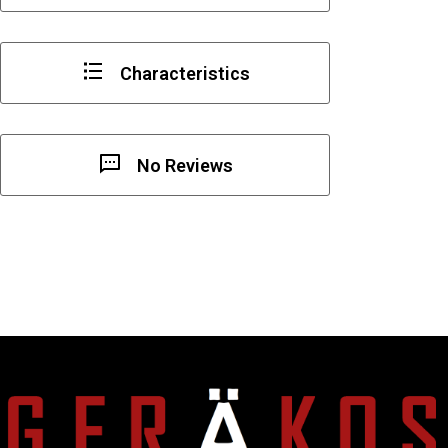
holzdrehschibeuren
Characteristics
No Reviews