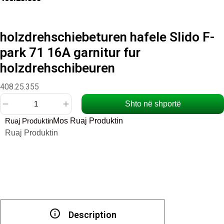
holzdrehschiebeturen hafele Slido F-
park 71 16A garnitur fur
holzdrehschibeuren
408.25.355
Shto në shportë
Sasi
Ruaj Produktin
Mos Ruaj Produktin
holzdrehschiebeturen
Ruaj Produktin
hafele
Slido
F-
park
71
16A
garnitur
Description
fur