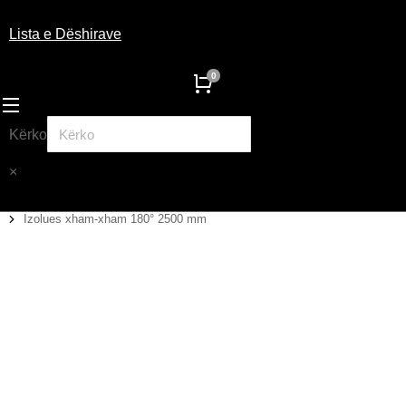
Lista e Dëshirave
Kërko
×
Izolues xham-xham 180° 2500 mm
You are here: