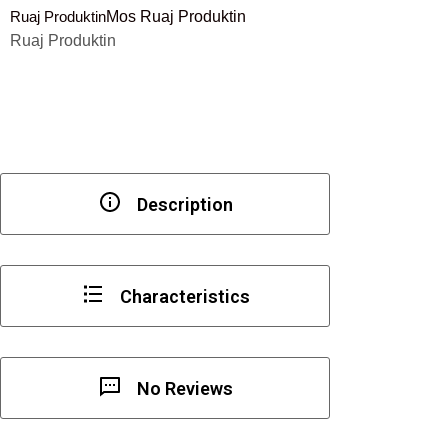
Ruaj Produktin
Mos Ruaj Produktin
xham
Ruaj Produktin
180°
2500
mm
Description
Characteristics
No Reviews