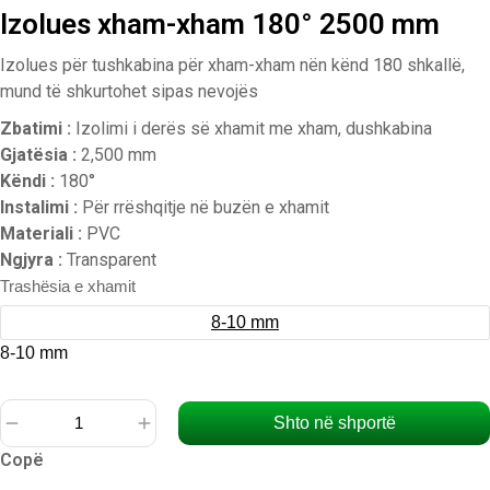
Izolues xham-xham 180° 2500 mm
Izolues për tushkabina për xham-xham nën kënd 180 shkallë,
mund të shkurtohet sipas nevojës
Zbatimi :
Izolimi i derës së xhamit me xham, dushkabina
Gjatësia :
2,500 mm
Këndi :
180°
Instalimi :
Për rrëshqitje në buzën e xhamit
Materiali :
PVC
Ngjyra :
Transparent
Trashësia e xhamit
8-10 mm
8-10 mm
Shto në shportë
Sasi
Copë
Izolues
xham-