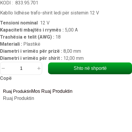
KODI : 833.95.701
Kabllo lidhëse trafo-shirit ledi për sistemin 12 V
Tensioni nominal
12 V
Kapaciteti mbajtës i rrymës :
5,00 A
Trashësia e telit (AWG) :
18
Materiali :
Plastikë
Diametri i vrimës për prizë :
8,00 mm
Diametri i vrimës për shirit :
12,00 mm
Shto në shportë
Sasi
Copë
Kabëll
0.5
Ruaj Produktin
Mos Ruaj Produktin
m
Ruaj Produktin
lidhëse
trafo-
shirit
8
mm