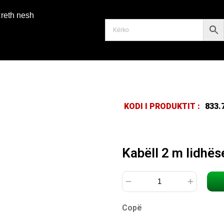
reth nesh
KODI I PRODUKTIT :
833.
Kabëll 2 m lidhës
Copë