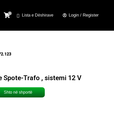
Login / Register
Lista e Dëshirave
72.123
e Spote-Trafo , sistemi 12 V
Shto në shportë