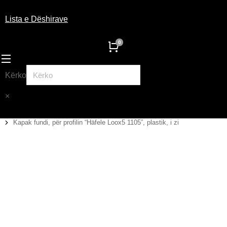
Lista e Dëshirave
Kërko
×
Kapak fundi, për profilin “Häfele Loox5 1105”, plastik, i zi
You are here: