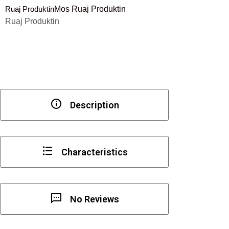
Ruaj Produktin
Mos Ruaj Produktin
për
Ruaj Produktin
profilin
"Häfele
Loox5
1105",
plastik,
i
zi
Description
Characteristics
No Reviews