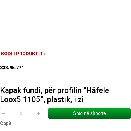
KODI I PRODUKTIT :
833.95.771
Kapak fundi, për profilin “Häfele
Loox5 1105”, plastik, i zi
Shto në shportë
Sasi
Copë
Kapak
fundi,