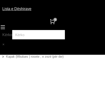
Lista e Dëshirave
Kërko
×
Kapak (Mbulues ) rosete , e zezë (për der)
You are here: