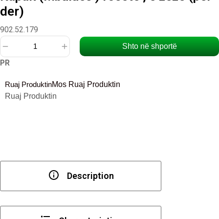
der)
902.52.179
Shto në shportë
Sasi
PR
Kapak
(Mbulues
Ruaj Produktin
Mos Ruaj Produktin
)
Ruaj Produktin
rosete
,
e
zezë
(për
der)
Description