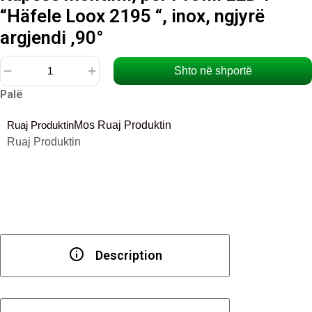
“Häfele Loox 2195 “, inox, ngjyrë
argjendi ,90°
Shto në shportë
Sasi
Palë
Kapëse
montimi,
Ruaj Produktin
Mos Ruaj Produktin
për
Ruaj Produktin
Profili
LED-
i
"Häfele
Loox
2195
",
Description
inox,
ngjyrë
argjendi