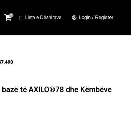
Login / Register
Lista e Dëshirave
47.490
e bazë të AXILO®78 dhe Këmbëve