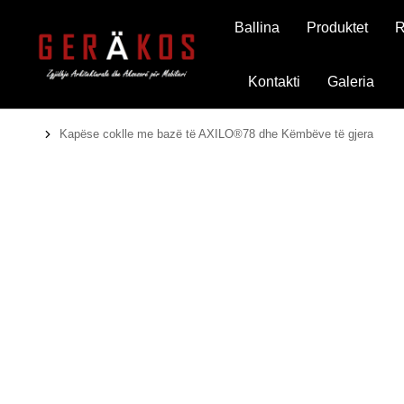
Ballina
Produktet
R
Kontakti
Galeria
Kapëse coklle me bazë të AXILO®78 dhe Këmbëve të gjera
You are here: