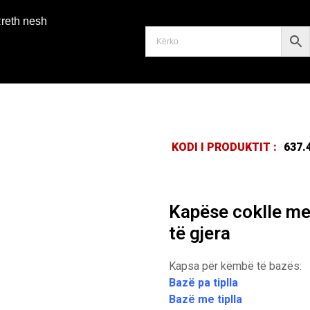
reth nesh
KODI I PRODUKTIT :
637.
Kapëse coklle m
të gjera
Kapsa për këmbë të bazës:
Bazë pa tiplla
Bazë me tiplla