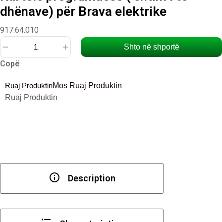
dhënave) për Brava elektrike
917.64.010
Shto në shportë
Sasi
Copë
Kartelë
programuese
Ruaj Produktin
Mos Ruaj Produktin
(
Ruaj Produktin
shtim
i
të
dhënave)
për
Brava
elektrike
Description