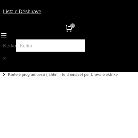
Lista e Dëshirave
Kërko
×
Kartelë programuese ( shtim i të dhënave) për Brava elektrike
You are here: