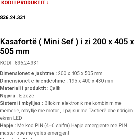
KODI I PRODUKTIT :
836.24.331
Kasafortë ( Mini Sef ) i zi 200 x 405 x
505 mm
KODI : 836.24.331
Dimensionet e jashtme :
200 x 405 x 505 mm
Dimensionet e brendëshme :
195 x 400 x 430 mm
Materiali i produktit :
Çelik
Ngjyra :
E zezë
Sistemi i mbylljes :
Bllokim elektronik me kombinim me
memorie, mbyllje me motor , I pajisur me Tastierë dhe ndriçim
ekran LED
Hapje :
Me kod PIN (4–6 shifra) Hapje emergjente me PIN
master ose me çelës emergjent