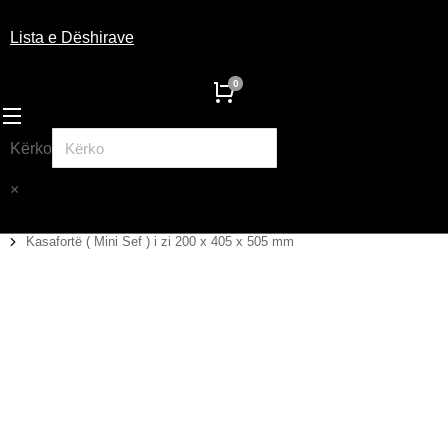
Lista e Dëshirave
Kërko
×
Kasafortë ( Mini Sef ) i zi 200 x 405 x 505 mm
You are here: