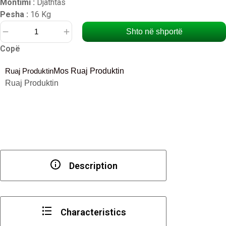
Montimi :
Djathtas
Pesha :
16 Kg
Shto në shportë
Sasi
Copë
Kasafortë
(
Ruaj Produktin
Mos Ruaj Produktin
Mini
Ruaj Produktin
Sef
)
i
zi
200
x
405
Description
x
505
mm
Characteristics