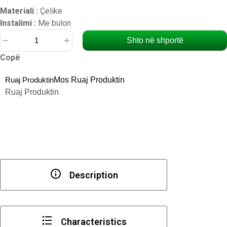
Materiali :
Çelike
Instalimi :
Me bulon
Shto në shportë
Sasi
Copë
Këmbë
orendie
Ruaj Produktin
Mos Ruaj Produktin
115
Ruaj Produktin
mm,
formë
kuboidi
Description
Characteristics