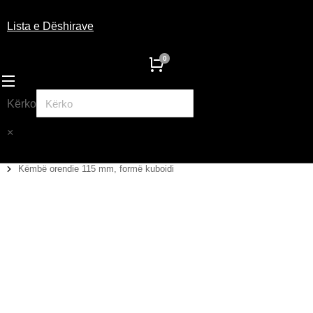
Lista e Dëshirave
Kërko
×
Këmbë orendie 115 mm, formë kuboidi
You are here: