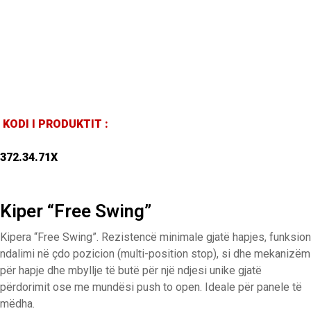
KODI I PRODUKTIT :
372.34.71X
Kiper “Free Swing”
Kipera “Free Swing”. Rezistencë minimale gjatë hapjes, funksion
ndalimi në çdo pozicion (multi-position stop), si dhe mekanizëm
për hapje dhe mbyllje të butë për një ndjesi unike gjatë
përdorimit ose me mundësi push to open. Ideale për panele të
mëdha.