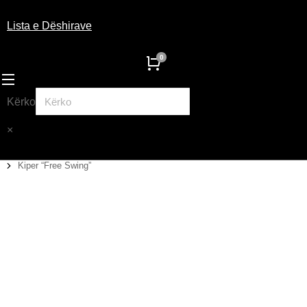
Lista e Dëshirave
Kërko
×
Kiper “Free Swing”
You are here: