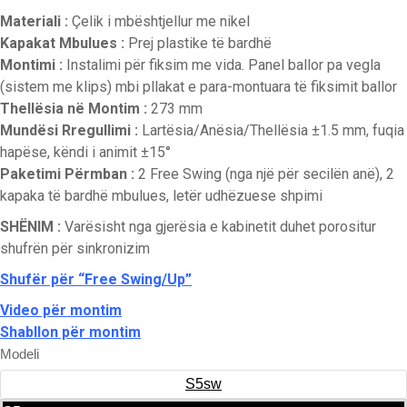
Materiali :
Çelik i mbështjellur me nikel
Kapakat Mbulues :
Prej plastike të bardhë
Montimi :
Instalimi për fiksim me vida. Panel ballor pa vegla
(sistem me klips) mbi pllakat e para-montuara të fiksimit ballor
Thellësia në Montim :
273 mm
Mundësi Rregullimi :
Lartësia/Anësia/Thellësia ±1.5 mm, fuqia
hapëse, këndi i animit ±15°
Paketimi Përmban :
2 Free Swing (nga një për secilën anë), 2
kapaka të bardhë mbulues, letër udhëzuese shpimi
SHËNIM :
Varësisht nga gjerësia e kabinetit duhet porositur
shufrën për sinkronizim
Shufër për “Free Swing/Up”
Video për montim
Shabllon për montim
Modeli
S5sw