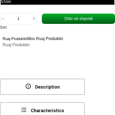
S5sw
Shto në shportë
Sasi
Set
Kiper
"Free
Ruaj Produktin
Mos Ruaj Produktin
Swing"
Ruaj Produktin
Description
Characteristics