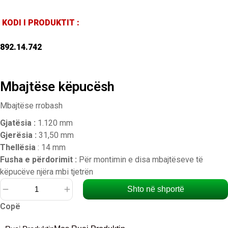
KODI I PRODUKTIT :
892.14.742
Mbajtëse këpucësh
Mbajtëse rrobash
Gjatësia :
1.120 mm
Gjerësia :
31,50 mm
Thellësia
: 14 mm
Fusha e përdorimit :
Për montimin e disa mbajtëseve të
këpucëve njëra mbi tjetrën
Shto në shportë
Sasi
Copë
Mbajtëse
këpucësh