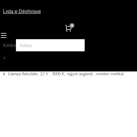
Lista e Dëshirave
Kërko
×
Llampa fleksibile, 12 V , 3000 K, ngjyrë argjendi , montim vertikal
You are here: