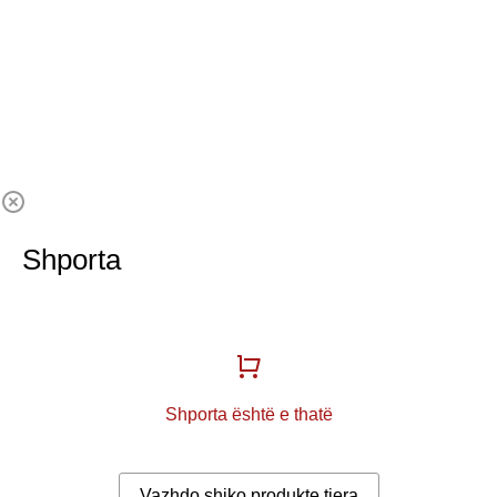
Shporta
Shporta është e thatë
Vazhdo shiko produkte tjera