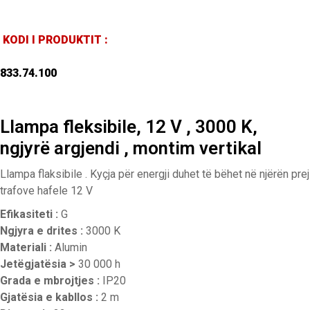
KODI I PRODUKTIT :
833.74.100
Llampa fleksibile, 12 V , 3000 K,
ngjyrë argjendi , montim vertikal
Llampa flaksibile . Kyçja për energji duhet të bëhet në njërën prej
trafove hafele 12 V
Efikasiteti :
G
Ngjyra e drites
:
3000 K
Materiali :
Alumin
Jetëgjatësia >
30 000 h
Grada e mbrojtjes :
IP20
Gjatësia e kabllos :
2 m