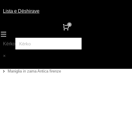
Lista e Dëshirave
Kërko
×
Maniglia in zama Antica firenze
You are here: