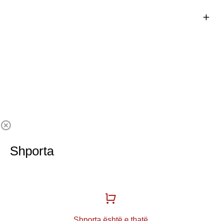
Shporta
Shporta është e thatë