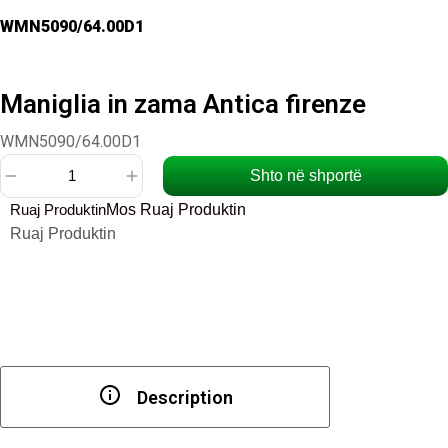
WMN5090/64.00D1
Maniglia in zama Antica firenze
WMN5090/64.00D1
Shto në shportë
Sasi
Ruaj Produktin
Mos Ruaj Produktin
Maniglia
Ruaj Produktin
in
zama
Antica
firenze
Description