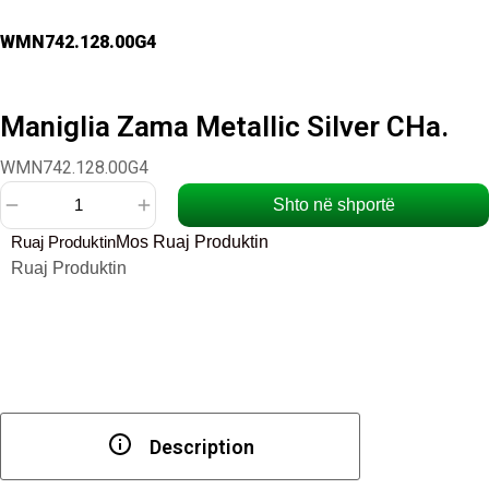
WMN742.128.00G4
Maniglia Zama Metallic Silver CHa.
WMN742.128.00G4
Shto në shportë
Sasi
Ruaj Produktin
Mos Ruaj Produktin
Maniglia
Ruaj Produktin
Zama
Metallic
Silver
CHa.
Description