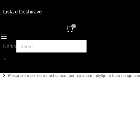
Lista e Dëshirave
Kërko
×
Mekanizëm për derë rrëshqitëse, për një xham mbyllje të butë në një anë
You are here: