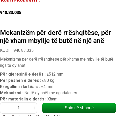
KODI I PRODUKTIT :
940.83.035
Mekanizëm për derë rrëshqitëse, për
një xham mbyllje të butë në një anë
KODI : 940.83.035
Mekanizma për derë rrëshqitëse për xhama me mbyllje të butë
nga të dy anët
Për gjerësinë e derës :
≥512 mm
Për peshën e derës :
≤80 kg
Rregullimi i lartësis :
±4 mm
Mekanizmi :
Në të dy anët me ngadalsues
Për materialin e derës :
Xham
Shto në shportë
Sasi