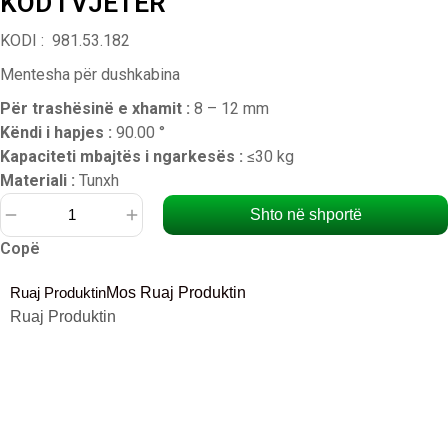
KOD I VJETER
KODI : 981.53.182
Mentesha për dushkabina
Për trashësinë e xhamit :
8 – 12 mm
Këndi i hapjes :
90.00 °
Kapaciteti mbajtës i ngarkesës :
≤30 kg
Materiali :
Tunxh
Shto në shportë
Sasi
Copë
KOD
I
Ruaj Produktin
Mos Ruaj Produktin
VJETER
Ruaj Produktin