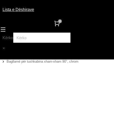
Lista e Dëshirave
Kërko
×
Bagllamë për tushkabina xham-xham 90°, chrom
You are here: