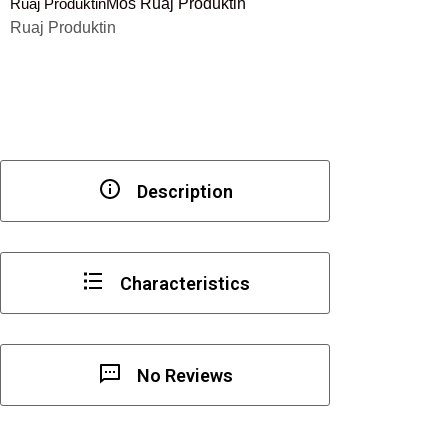
Ruaj Produktin
Mos Ruaj Produktin
tushkabina
Ruaj Produktin
xham-
xham
90°,
chrom
Description
Characteristics
No Reviews