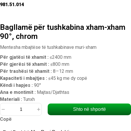
981.51.014
Bagllamë për tushkabina xham-xham
90°, chrom
Mentesha mbajtëse të tushkabinave muri-xham
Për gjatësi të xhamit :
≤2400 mm
Për gjerësi të xhamit :
≤800 mm
Për trashësi të xhamit :
8 – 12 mm
Kapaciteti i mbajtjes :
≤45 kg me dy copë
Këndi i hapjes :
90°
Ana e montimit :
Majtas/Djathtas
Materiali :
Tunxh
Shto në shportë
Sasi
Copë
Bagllamë
për