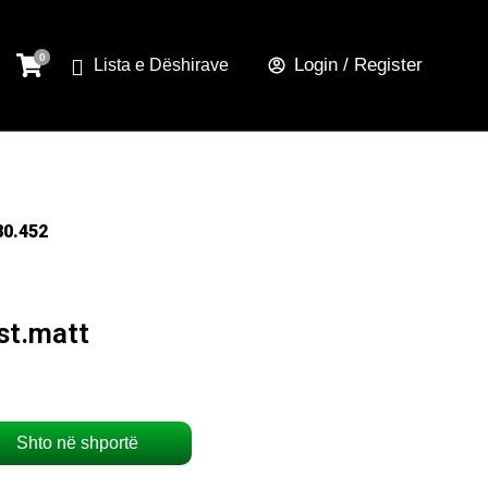
Login / Register
Lista e Dëshirave
80.452
st.matt
Shto në shportë