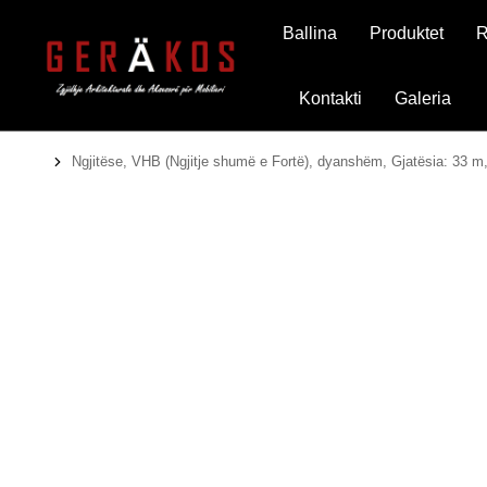
Ballina
Produktet
R
Kontakti
Galeria
Ngjitëse, VHB (Ngjitje shumë e Fortë), dyanshëm, Gjatësia: 33 m
You are here: