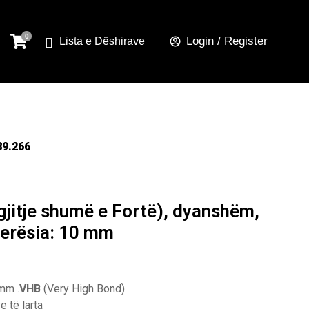
Login / Register
Lista e Dëshirave
89.266
gjitje shumë e Fortë), dyanshëm,
jerësia: 10 mm
mm .
VHB
(Very High Bond)
 të larta