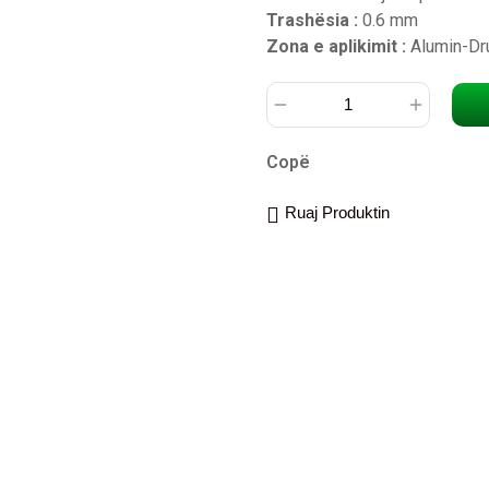
Trashësia :
0.6 mm
Zona e aplikimit :
Alumin-Dru
Copë
Ruaj Produktin