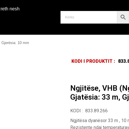
reth nesh
, Gjerësia: 10 mm
KODI I PRODUKTIT :
833.
Ngjitëse, VHB (N
Gjatësia: 33 m, G
KODI : 833.89.266
Ngjitësa dyanësor 33 m , 10 
Rezistente ndaj temperaturave